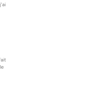
’ai
ait
le