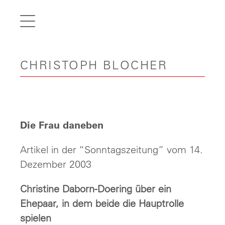
de
fr
it
CHRISTOPH BLOCHER
en
Home
Articles
Videos
Die Frau daneben
Gallery
Artikel in der “Sonntagszeitung” vom 14.
Carreer
Dezember 2003
Contact
Christine Daborn-Doering über ein
Ehepaar, in dem beide die Hauptrolle
spielen