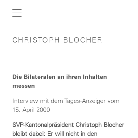
de
fr
it
CHRISTOPH BLOCHER
en
Home
Articles
Videos
Die Bilateralen an ihren Inhalten
Gallery
messen
Carreer
Interview mit dem Tages-Anzeiger vom
15. April 2000
Contact
SVP-Kantonalpräsident Christoph Blocher
bleibt dabei: Er will nicht in den