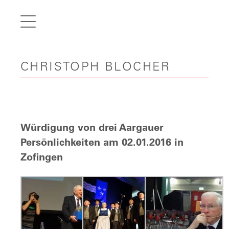
de
fr
it
CHRISTOPH BLOCHER
en
Home
Articles
Videos
Würdigung von drei Aargauer
Gallery
Persönlichkeiten am 02.01.2016 in
Zofingen
Carreer
Contact