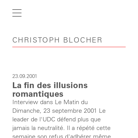
de
fr
it
CHRISTOPH BLOCHER
en
Home
Articles
Videos
23.09.2001
La fin des illusions
Gallery
romantiques
Carreer
Interview dans Le Matin du
Contact
Dimanche, 23 septembre 2001 Le
leader de l'UDC défend plus que
jamais la neutralité. Il a répété cette
semaine son refus d'adhérer même