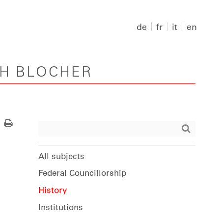
de
fr
it
en
PH BLOCHER
All subjects
Federal Councillorship
History
Institutions