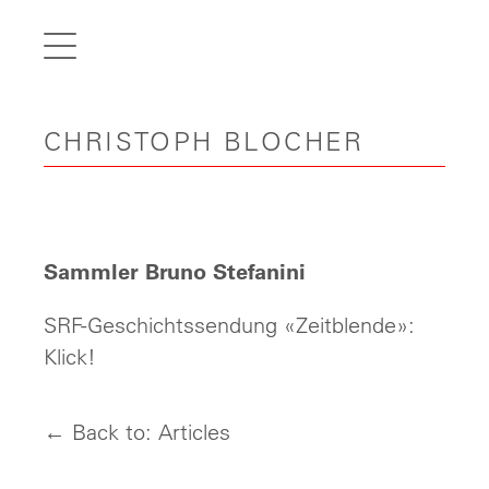
de
fr
it
CHRISTOPH BLOCHER
en
Home
Articles
Videos
Sammler Bruno Stefanini
Gallery
SRF-Geschichtssendung «Zeitblende»:
Carreer
Klick!
Contact
← Back to: Articles