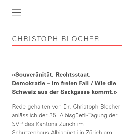
de
fr
it
CHRISTOPH BLOCHER
en
Home
Articles
Videos
«Souveränität, Rechtsstaat,
Gallery
Demokratie – im freien Fall / Wie die
Schweiz aus der Sackgasse kommt.»
Carreer
Rede gehalten von Dr. Christoph Blocher
Contact
anlässlich der 35. Albisgüetli-Tagung der
SVP des Kantons Zürich im
Schützenhaus Albisgüetli in Zürich am