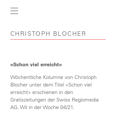
de
fr
it
CHRISTOPH BLOCHER
en
Home
Articles
Videos
«Schon viel erreicht»
Gallery
Wöchentliche Kolumne von Christoph
Carreer
Blocher unter dem Titel «Schon viel
erreicht» erschienen in den
Contact
Gratiszeitungen der Swiss Regiomedia
AG, Wil in der Woche 04/21.