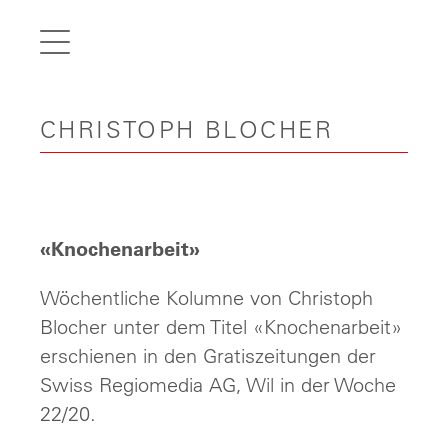
de
fr
it
CHRISTOPH BLOCHER
en
Home
Articles
Videos
«Knochenarbeit»
Gallery
Wöchentliche Kolumne von Christoph
Carreer
Blocher unter dem Titel «Knochenarbeit»
erschienen in den Gratiszeitungen der
Contact
Swiss Regiomedia AG, Wil in der Woche
22/20.