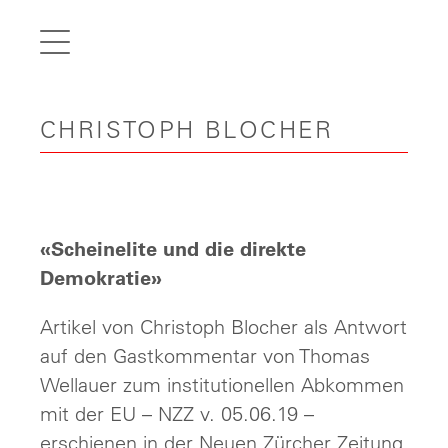
de
fr
it
CHRISTOPH BLOCHER
en
Home
Articles
Videos
«Scheinelite und die direkte
Gallery
Demokratie»
Carreer
Artikel von Christoph Blocher als Antwort
auf den Gastkommentar von Thomas
Contact
Wellauer zum institutionellen Abkommen
mit der EU – NZZ v. 05.06.19 –
erschienen in der Neuen Zürcher Zeitung