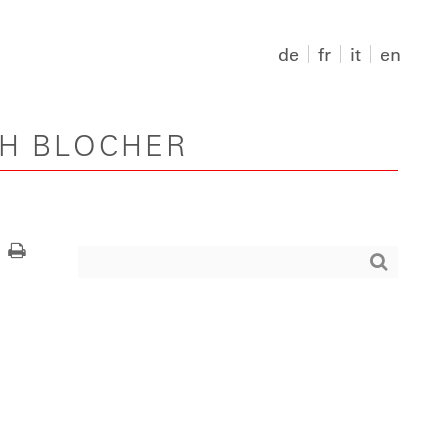
de
fr
it
en
PH BLOCHER