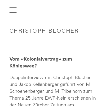
de
fr
it
CHRISTOPH BLOCHER
en
Home
Articles
Videos
Vom «Kolonialvertrag» zum
Gallery
Königsweg?
Carreer
Doppelinterview mit Christoph Blocher
und Jakob Kellenberger geführt von M.
Contact
Schoenenberger und M. Tribelhorn zum
Thema 25 Jahre EWR-Nein erschienen in
der Neuen Zürcher Zeitung am