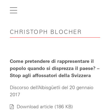
de
fr
it
CHRISTOPH BLOCHER
en
Home
Articles
Videos
Come pretendere di rappresentare il
Gallery
popolo quando si disprezza il paese? –
Stop agli affossatori della Svizzera
Carreer
Discorso dell’Albisgüetli del 20 gennaio
Contact
2017
Download article
(186 KB)