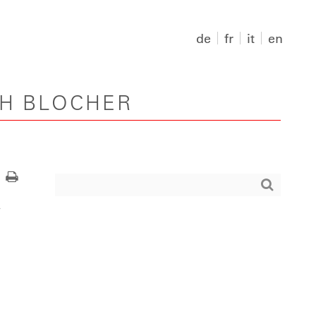
de
fr
it
en
PH BLOCHER
r