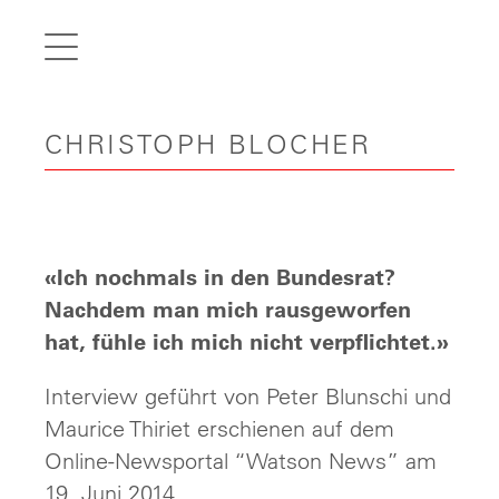
de
fr
it
CHRISTOPH BLOCHER
en
Home
Articles
Videos
«Ich nochmals in den Bundesrat?
Gallery
Nachdem man mich rausgeworfen
hat, fühle ich mich nicht verpflichtet.»
Carreer
Interview geführt von Peter Blunschi und
Contact
Maurice Thiriet erschienen auf dem
Online-Newsportal “Watson News” am
19. Juni 2014