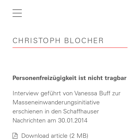
de
fr
it
CHRISTOPH BLOCHER
en
Home
Articles
Videos
Personenfreizügigkeit ist nicht tragbar
Gallery
Interview geführt von Vanessa Buff zur
Carreer
Masseneinwanderungsinitiative
erschienen in den Schaffhauser
Contact
Nachrichten am 30.01.2014
Download article
(2 MB)