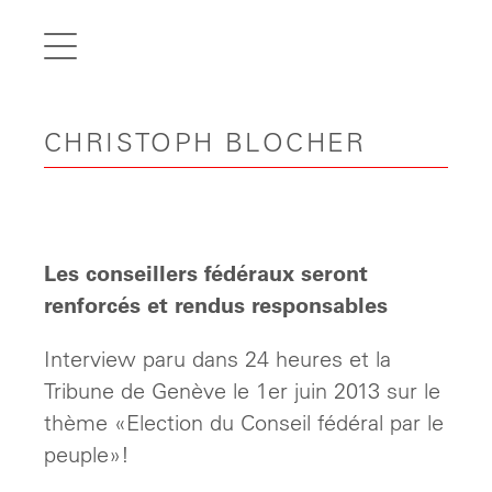
de
fr
it
CHRISTOPH BLOCHER
en
Home
Articles
Videos
Les conseillers fédéraux seront
Gallery
renforcés et rendus responsables
Carreer
Interview paru dans 24 heures et la
Tribune de Genève le 1er juin 2013 sur le
Contact
thème «Election du Conseil fédéral par le
peuple»!