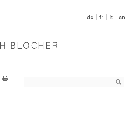
de
fr
it
en
PH BLOCHER