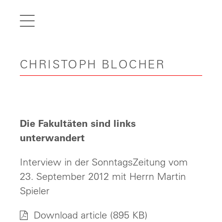
de
fr
it
CHRISTOPH BLOCHER
en
Home
Articles
Videos
Die Fakultäten sind links
Gallery
unterwandert
Carreer
Interview in der SonntagsZeitung vom
23. September 2012 mit Herrn Martin
Contact
Spieler
Download article
(895 KB)