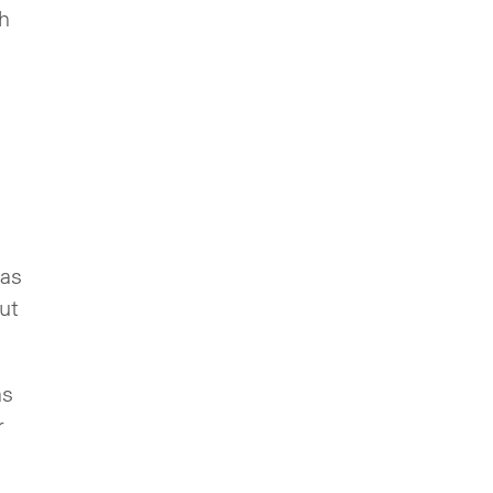
h
das
ut
as
r