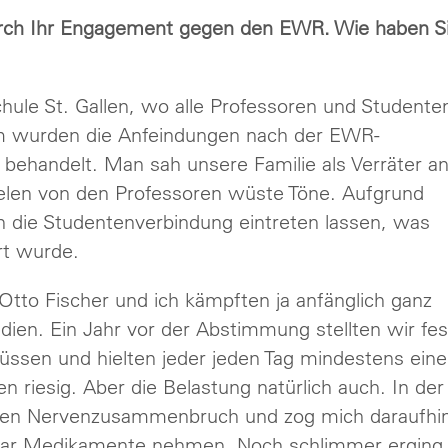
urch Ihr Engagement gegen den EWR. Wie haben Si
chule St. Gallen, wo alle Professoren und Studente
mm wurden die Anfeindungen nach der EWR-
behandelt. Man sah unsere Familie als Verräter a
fielen von den Professoren wüste Töne. Aufgrund
n die Studentenverbindung eintreten lassen, was
rt wurde.
Otto Fischer und ich kämpften ja anfänglich ganz
edien. Ein Jahr vor der Abstimmung stellten wir fes
üssen und hielten jeder jeden Tag mindestens ein
 riesig. Aber die Belastung natürlich auch. In der
nen Nervenzusammenbruch und zog mich daraufhi
gar Medikamente nehmen. Noch schlimmer erging