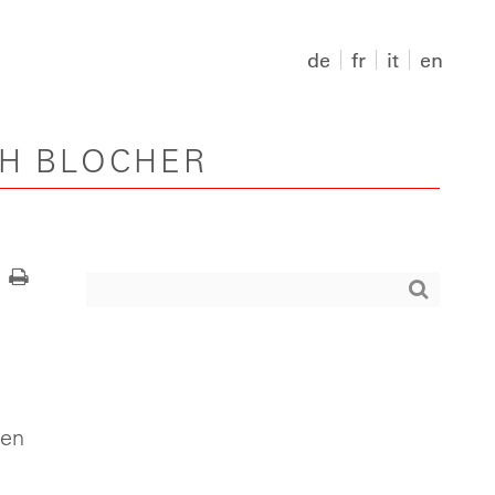
de
fr
it
en
PH BLOCHER
nen