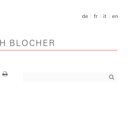
de
fr
it
en
PH BLOCHER