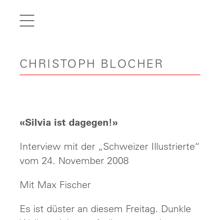
de
fr
it
CHRISTOPH BLOCHER
en
Home
Articles
Videos
«Silvia ist dagegen!»
Gallery
Interview mit der „Schweizer Illustrierte“
Carreer
vom 24. November 2008
Contact
Mit Max Fischer
Es ist düster an diesem Freitag. Dunkle