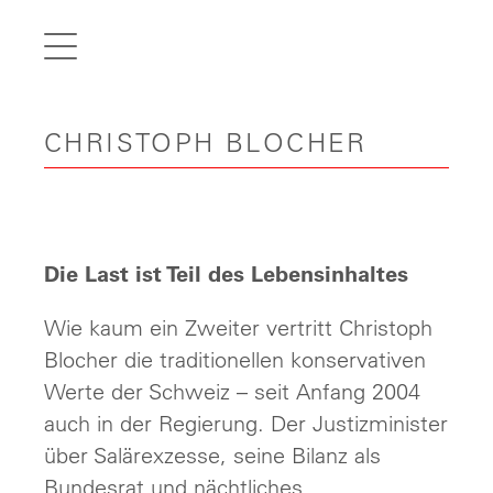
de
fr
it
CHRISTOPH BLOCHER
en
Home
Articles
Videos
Die Last ist Teil des Lebensinhaltes
Gallery
Wie kaum ein Zweiter vertritt Christoph
Carreer
Blocher die traditionellen konservativen
Werte der Schweiz – seit Anfang 2004
Contact
auch in der Regierung. Der Justizminister
über Salärexzesse, seine Bilanz als
Bundesrat und nächtliches