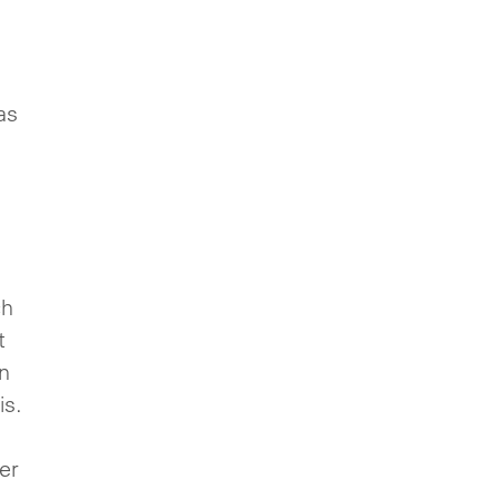
as
ch
t
n
is.
er