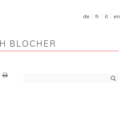
de
fr
it
en
PH BLOCHER