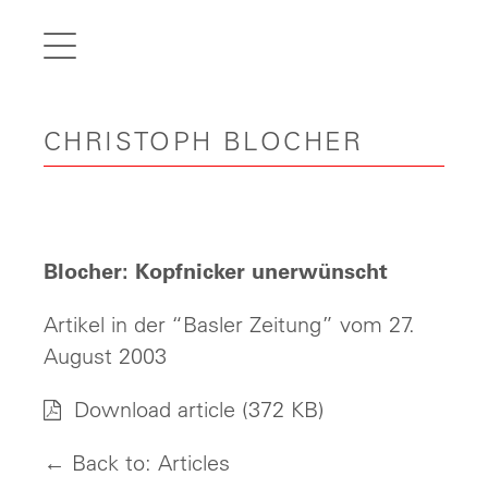
de
fr
it
CHRISTOPH BLOCHER
en
Home
Articles
Videos
Blocher: Kopfnicker unerwünscht
Gallery
Artikel in der “Basler Zeitung” vom 27.
Carreer
August 2003
Contact
Download article
(372 KB)
← Back to: Articles