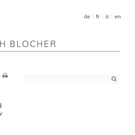
de
fr
it
en
PH BLOCHER
g
w