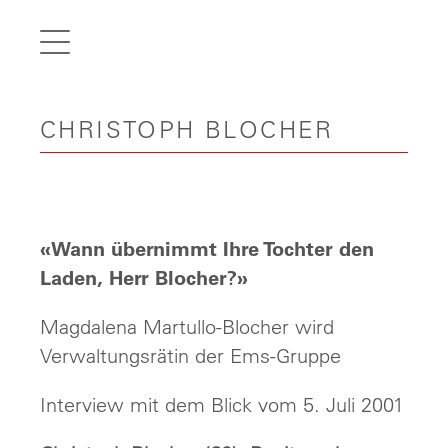
de
fr
it
CHRISTOPH BLOCHER
en
Home
Articles
Videos
«Wann übernimmt Ihre Tochter den
Gallery
Laden, Herr Blocher?»
Carreer
Magdalena Martullo-Blocher wird
Verwaltungsrätin der Ems-Gruppe
Contact
Interview mit dem Blick vom 5. Juli 2001