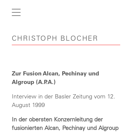
de
fr
it
CHRISTOPH BLOCHER
en
Home
Articles
Videos
Zur Fusion Alcan, Pechinay und
Gallery
Algroup (A.P.A.)
Carreer
Interview in der Basler Zeitung vom 12.
August 1999
Contact
In der obersten Konzernleitung der
fusionierten Alcan, Pechinay und Algroup