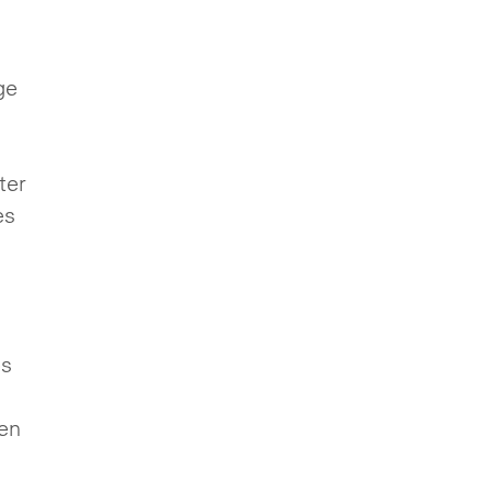
ge
ter
es
es
ten