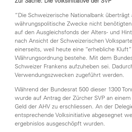
Zur Sache: Die Volksinitiative der SVP
“Die Schweizerische Nationalbank überträgt 
währungspolitische Zwecke nicht benötigte
auf den Ausgleichsfonds der Alters- und Hin
nach Ansicht der Schweizerischen Volksparte
einerseits, weil heute eine “erhebliche Kluf
Währungsordnung bestehe. Mit dem Bundesrat
Schweizer Frankens aufzuheben sei. Dadurc
Verwendungszwecken zugeführt werden.
Während der Bundesrat 500 dieser 1300 Tonnen
wurde auf Antrag der Zürcher SVP an einem 
Geld der AHV zu erschliessen. An der Delegi
entsprechende Volksinitiative abgesegnet w
ergebnislos ausgeschöpft wurden.