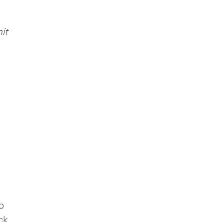
it
o
ck