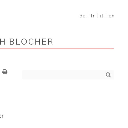
de
fr
it
en
PH BLOCHER
er