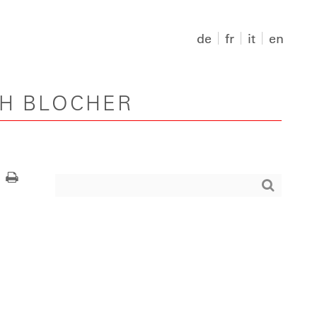
de
fr
it
en
PH BLOCHER