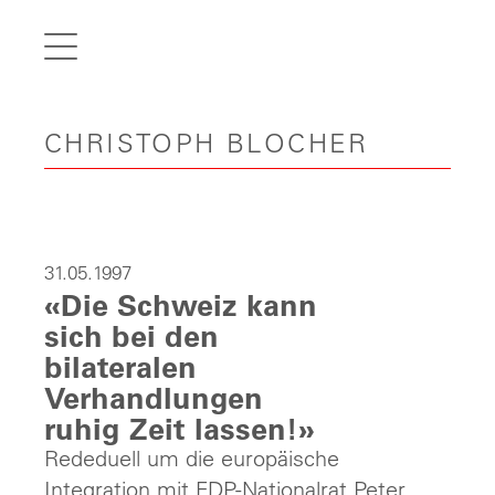
de
fr
it
CHRISTOPH BLOCHER
en
Startseite
Artikel
Videos
31.05.1997
«Die Schweiz kann
Galerie
sich bei den
Werdegang
bilateralen
Verhandlungen
Kontakt
ruhig Zeit lassen!»
Rededuell um die europäische
Integration mit FDP-Nationalrat Peter