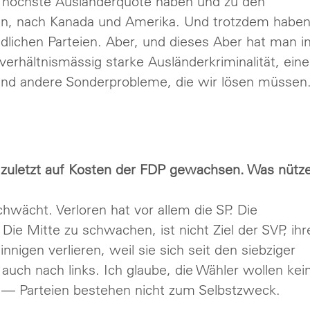
die höchste Ausländerquote haben und zu den
en, nach Kanada und Amerika. Und trotzdem habe
lichen Parteien. Aber, und dieses Aber hat man i
erhältnismässig starke Ausländerkriminalität, eine
 und andere Sonderprobleme, die wir lösen müssen
t zuletzt auf Kosten der FDP gewachsen. Was nütz
chwächt. Verloren hat vor allem die SP. Die
Die Mitte zu schwachen, ist nicht Ziel der SVP, ihr
nnigen verlieren, weil sie sich seit den siebziger
 auch nach links. Ich glaube, die Wähler wollen kei
en — Parteien bestehen nicht zum Selbstzweck.