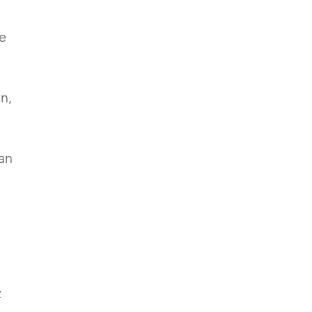
ie
n,
an
z