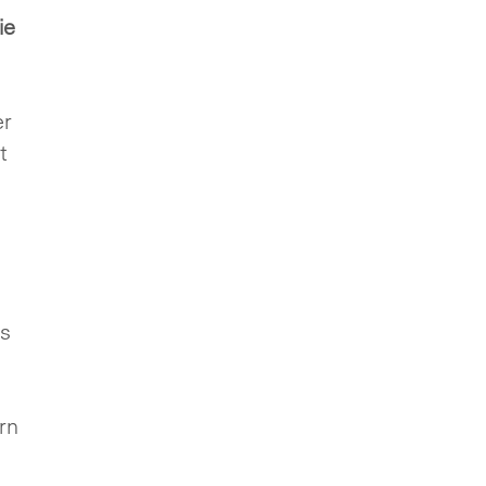
ie
er
t
as
rn