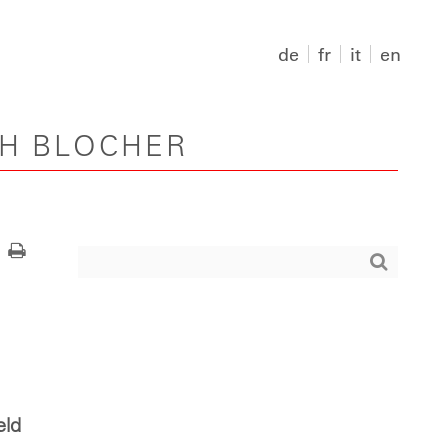
de
fr
it
en
PH BLOCHER
eld