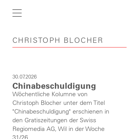
de
fr
it
CHRISTOPH BLOCHER
en
Home
Articles
Videos
30.07.2026
Chinabeschuldigung
Gallery
Wöchentliche Kolumne von
Carreer
Christoph Blocher unter dem Titel
Contact
"Chinabeschuldigung" erschienen in
den Gratiszeitungen der Swiss
Regiomedia AG, Wil in der Woche
31/26